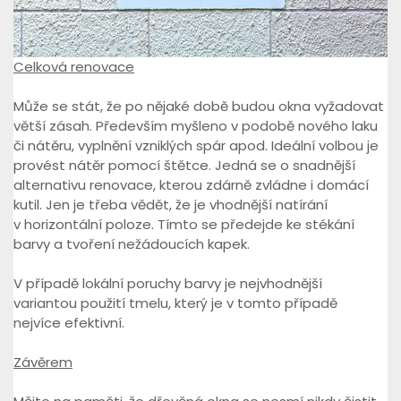
Celková renovace
Může se stát, že po nějaké době budou okna vyžadovat
větší zásah. Především myšleno v podobě nového laku
či nátěru, vyplnění vzniklých spár apod. Ideální volbou je
provést nátěr pomocí štětce. Jedná se o snadnější
alternativu renovace, kterou zdárně zvládne i domácí
kutil. Jen je třeba vědět, že je vhodnější natírání
v horizontální poloze. Tímto se předejde ke stékání
barvy a tvoření nežádoucích kapek.
V případě lokální poruchy barvy je nejvhodnější
variantou použití tmelu, který je v tomto případě
nejvíce efektivní.
Závěrem