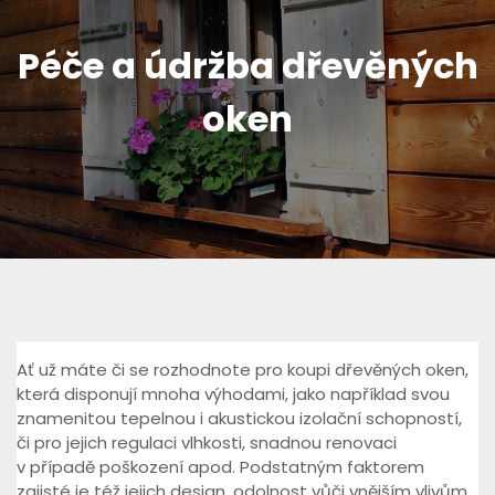
Péče a údržba dřevěných
oken
Ať už máte či se rozhodnote pro koupi dřevěných oken,
která disponují mnoha výhodami, jako například svou
znamenitou tepelnou i akustickou izolační schopností,
či pro jejich regulaci vlhkosti, snadnou renovaci
v případě poškození apod. Podstatným faktorem
zajisté je též jejich design, odolnost vůči vnějším vlivům,