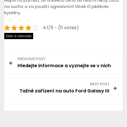
Mějte na paměti, že dřevěná okna se nesmí nikdy čistit
na sucho a za použití agresivních látek či jakékoliv
kyseliny.
4.1/5 - (11 votes)
Dům a zahrada
N
PREVIOUS POST
Hledejte informace a vyznejte se v nich
a
v
NEXT POST
Tažné zařízení na auto Ford Galaxy III
i
g
a