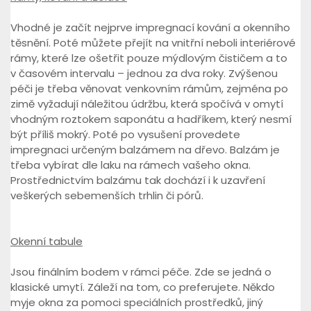
Vhodné je začít nejprve impregnací kování a okenního
těsnění. Poté můžete přejít na vnitřní neboli interiérové
rámy, které lze ošetřit pouze mýdlovým čističem a to
v časovém intervalu – jednou za dva roky. Zvýšenou
péči je třeba věnovat venkovním rámům, zejména po
zimě vyžadují náležitou údržbu, která spočívá v omytí
vhodným roztokem saponátu a hadříkem, který nesmí
být příliš mokrý. Poté po vysušení provedete
impregnaci určeným balzámem na dřevo. Balzám je
třeba vybírat dle laku na rámech vašeho okna.
Prostřednictvím balzámu tak dochází i k uzavření
veškerých sebemenších trhlin či pórů.
Okenní tabule
Jsou finálním bodem v rámci péče. Zde se jedná o
klasické umytí. Záleží na tom, co preferujete. Někdo
myje okna za pomoci speciálních prostředků, jiný