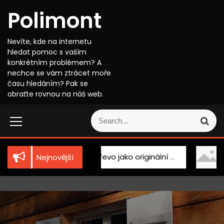
S
Polimont
k
i
p
Nevíte, kde na internetu
t
hledat pomoc s vaším
o
konkrétním problémem? A
c
nechce se vám ztrácet moře
o
času hledáním? Pak se
n
obraťte rovnou na náš web.
t
S
e
S
e
n
e
a
t
a
r
r
c
a
Dřevo jako originální doplněk
Kosmetika i 
Nejnovější
c
h
h
f
o
r
: