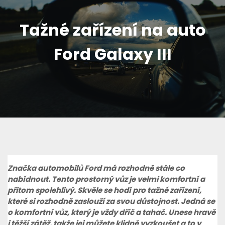
Tažné zařízení na auto
Ford Galaxy III
Značka automobilů Ford má rozhodně stále co
nabídnout. Tento prostorný vůz je velmi komfortní a
přitom spolehlivý. Skvěle se hodí pro tažné zařízení,
které si rozhodně zaslouží za svou důstojnost. Jedná se
o komfortní vůz, který je vždy dříč a tahač. Unese hravě
i těžší zátěž, takže jej můžete klidně vyzkoušet a to v