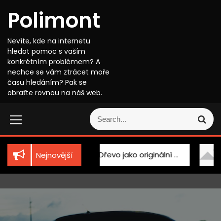
S
Polimont
k
i
p
Nevíte, kde na internetu
t
hledat pomoc s vaším
o
konkrétním problémem? A
c
nechce se vám ztrácet moře
o
času hledáním? Pak se
n
obraťte rovnou na náš web.
t
S
e
S
e
n
e
a
t
a
r
r
c
echnika
Dřevo jako originální doplněk
Kosme
Nejnovější
c
h
h
f
o
r
: