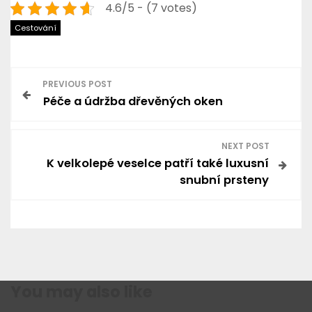
4.6/5 - (7 votes)
Cestování
N
PREVIOUS POST
Péče a údržba dřevěných oken
a
v
NEXT POST
K velkolepé veselce patří také luxusní
i
snubní prsteny
g
a
c
You may also like
e