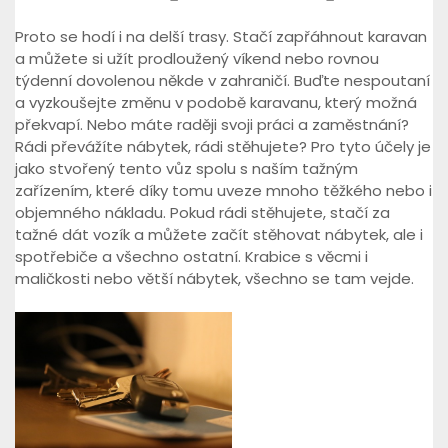
Proto se hodí i na delší trasy. Stačí zapřáhnout karavan
a můžete si užít prodloužený víkend nebo rovnou
týdenní dovolenou někde v zahraničí. Buďte nespoutaní
a vyzkoušejte změnu v podobě karavanu, který možná
překvapí. Nebo máte raději svoji práci a zaměstnání?
Rádi převážíte nábytek, rádi stěhujete? Pro tyto účely je
jako stvořený tento vůz spolu s naším tažným
zařízením, které díky tomu uveze mnoho těžkého nebo i
objemného nákladu. Pokud rádi stěhujete, stačí za
tažné dát vozík a můžete začít stěhovat nábytek, ale i
spotřebiče a všechno ostatní. Krabice s věcmi i
maličkosti nebo větší nábytek, všechno se tam vejde.