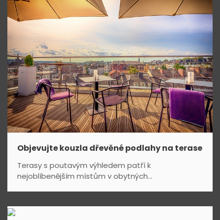
e
k
Objevujte kouzla dřevěné podlahy na terase
Terasy s poutavým výhledem patří k
nejoblíbenějším místům v obytných...