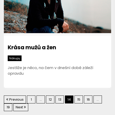
Krása mužů a žen
Nákupy
Jestliže je něco, na čem v dnešní době záleží
opravdu
S
Previous
1
…
12
13
14
15
16
…
19
Next
t