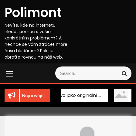
S
Polimont
k
i
p
Nevíte, kde na internetu
t
hledat pomoc s vaším
o
konkrétním problémem? A
c
nechce se vám ztrácet moře
o
času hledáním? Pak se
n
obraťte rovnou na náš web.
t
S
e
S
e
n
e
a
t
a
r
r
c
Dřevo jako originální doplněk
Kosmetika i do 
Nejnovější
c
h
h
f
o
r
: