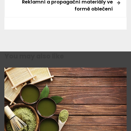
i
Reklamní a propagační materiály ve
formě oblečení
g
a
c
e
You may also like
p
r
o
p
ř