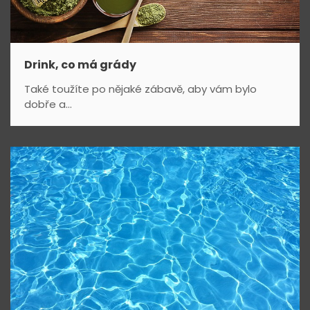
í
s
p
Drink, co má grády
ě
Také toužíte po nějaké zábavě, aby vám bylo
dobře a...
v
e
k