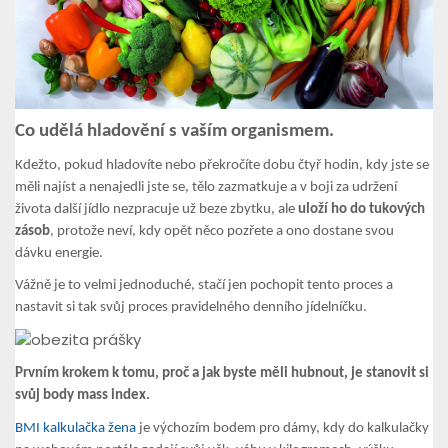
Co udělá hladovění s vaším organismem.
Kdežto, pokud hladovíte nebo překročíte dobu čtyř hodin, kdy jste se
měli najíst a nenajedli jste se, tělo zazmatkuje a v boji za udržení
života další jídlo nezpracuje už beze zbytku, ale
uloží ho do tukových
zásob
, protože neví, kdy opět něco pozřete a ono dostane svou
dávku energie.
Vážně je to velmi jednoduché, stačí jen pochopit tento proces a
nastavit si tak svůj proces pravidelného denního jídelníčku.
Prvním krokem k tomu, proč a jak byste měli hubnout, je stanovit si
svůj body mass index.
BMI kalkulačka žena
je výchozím bodem pro dámy, kdy do kalkulačky