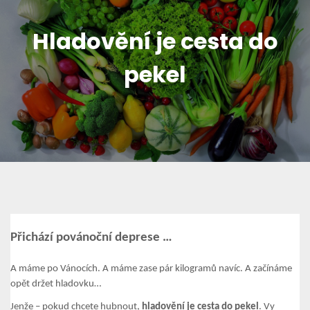
Hladovění je cesta do
pekel
Přichází povánoční deprese …
A máme po Vánocích. A máme zase pár kilogramů navíc. A začínáme
opět držet hladovku…
Jenže – pokud chcete hubnout,
hladovění je cesta do pekel
. Vy