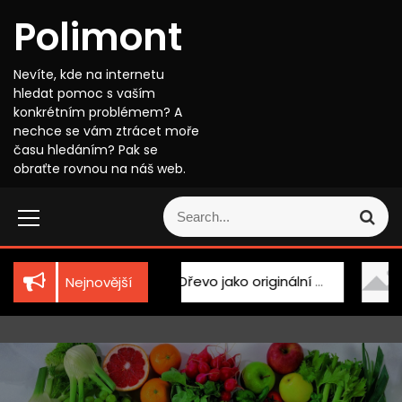
S
Polimont
k
i
p
Nevíte, kde na internetu
t
hledat pomoc s vaším
o
konkrétním problémem? A
c
nechce se vám ztrácet moře
o
času hledáním? Pak se
n
obraťte rovnou na náš web.
t
S
e
S
e
n
e
a
t
a
r
r
c
hnika
Dřevo jako originální doplněk
Kosmeti
Nejnovější
c
h
h
f
o
r
: