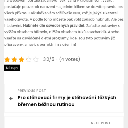
na webovém portále zadají svůj věk, váhu v kilogramech, výšku,
postačuje pouze rok narození – a jedním klikem se dozvíte pravdu bez
všech příkras. Kalkulačka vám sdělí vaše BMI, což je jakýsi ukazatel
vašeho života. A podle toho můžete pak volit způsob hubnutí. Ale bez
hladovění.
Hubněte dle osvědčených pravidel.
Zařaďte potraviny s
vyšším obsahem bílkovin, nižším obsahem tuků a sacharidů. Anebo
vsaďte na osvědčené dietní programy, kde jsou tyto potraviny již
připraveny, a navíc s perfektním složením!
3.2/5 - (4 votes)
Nákupy
N
PREVIOUS POST
Pro stěhovací firmy je stěhování těžkých
a
břemen běžnou rutinou
v
NEXT POST