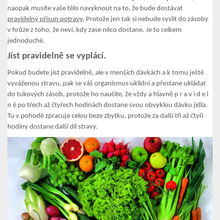
naopak musíte vaše tělo navyknout na to, že bude dostávat
pravidelný přísun potravy
. Protože jen tak si nebude syslit do zásoby
v hrůze z toho, že neví, kdy zase něco dostane. Je to celkem
jednoduché.
Jíst pravidelně se vyplácí.
Pokud budete jíst pravidelně, ale v menších dávkách a k tomu ještě
vyváženou stravu, pak se váš organismus uklidní a přestane ukládat
do tukových zásob, protože ho naučíte, že vždy a hlavně p r a v i d e l
n ě po třech až čtyřech hodinách dostane svou obvyklou dávku jídla.
Tu v pohodě zpracuje celou beze zbytku, protože za další tři až čtyři
hodiny dostane další díl stravy.