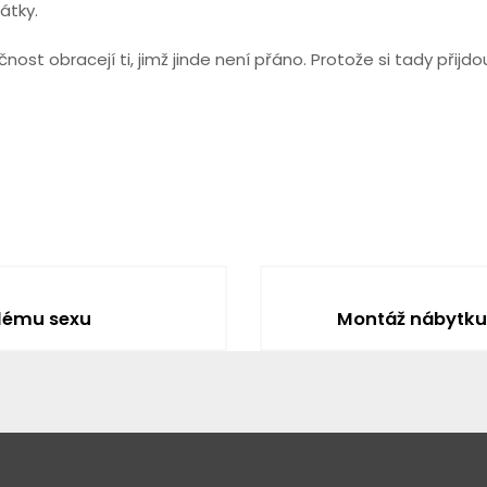
átky.
st obracejí ti, jimž jinde není přáno. Protože si tady přijdo
alému sexu
Montáž nábytku z