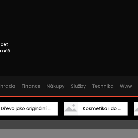
ácet
a náš
ahrada
Finance
Nákupy
Služby
Technika
Www
 jako originální doplněk
Kosmetika i do salonu