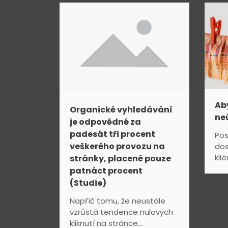
a
c
e
p
Ab
r
Organické vyhledávání
ne
je odpovědné za
o
padesát tři procent
Pos
veškerého provozu na
dos
p
klie
stránky, placené pouze
patnáct procent
ř
(Studie)
í
Napříč tomu, že neustále
vzrůstá tendence nulových
s
kliknutí na stránce...