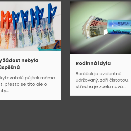
y žádost nebyla
Rodinná idyla
úspěšná
Baráček je evidentně
kytovatelů půjček máme
udržovaný, září čistotou,
t, přesto se tito ale o
střecha je zcela nová....
nty...