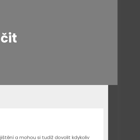
:
čit
jištění a mohou si tudíž dovolit kdykoliv