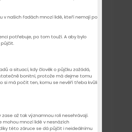
ou v našich řadách mnozí lidé, kteří nemají po
enci potřebuje, po tom touží. A aby bylo
půjčit.
adů a situací, kdy člověk o půjčku zažádá,
 dostatečně bonitní, protože má dejme tomu
o si má počít ten, komu se nevěří třeba kvůli
 zase až tak významnou roli nesehrávají.
se mohou mnozí lidé v nesnázích
íky této záruce se dá půjčit i neideálnímu