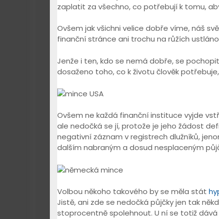
zaplatit za všechno, co potřebují k tomu, aby 
Ovšem jak všichni velice dobře víme, náš svět
finanční stránce ani trochu na růžích ustláno
Jenže i ten, kdo se nemá dobře, se pochopite
dosaženo toho, co k životu člověk potřebuje,
Ovšem ne každá finanční instituce vyjde vstří
ale nedočká se jí, protože je jeho žádost de
negativní záznam v registrech dlužníků, jeno
dalším nabraným a dosud nesplaceným půj
Volbou někoho takového by se měla stát
hy
Jistě, ani zde se nedočká půjčky jen tak ně
stoprocentně spolehnout. U ní se totiž dává