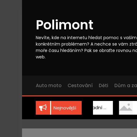
S
k
i
Polimont
p
t
o
Nevíte, kde na internetu hledat pomoc s vaším
c
konkrétním problémem? A nechce se vám ztr
o
moře času hledáním? Pak se obraťte rovnou n
n
web.
t
e
n
t
Auto moto
Cestování
Děti
Dům a z
Vhodně zvolená zahradní technika
Dřevo
Nejnovější