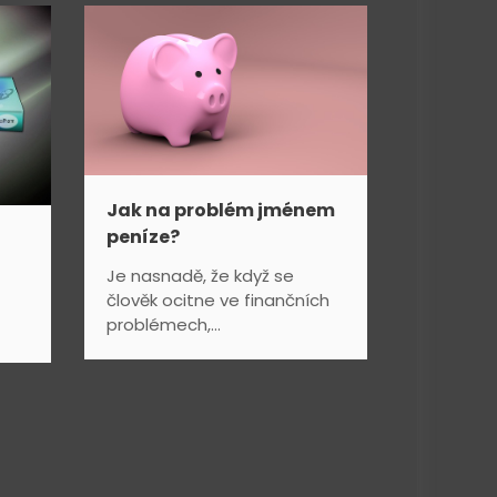
Jak na problém jménem
peníze?
Je nasnadě, že když se
člověk ocitne ve finančních
problémech,...