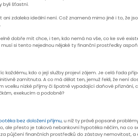
byli šťastní.
 ani zdaleka ideální není. Což znamená mimo jiné i to, že js
.
lně dobře mít chce, i ten, kdo nemá na vše, co ke své exist
 musí si tento nejednou nějaké ty finanční prostředky aspoň 
c každému, kdo o její služby projeví zájem. Je celá řada příp
finitivně zamítnuta. A co má dělat ten, jemuž řekli, že není
m vcelku nízké příjmy či špatně vypadající daňové přiznání, c
čkám, exekucím a podobně?
potéka bez doložení příjmu
, u níž ty právě popsané problémy
kdo, ale přesto je taková nebankovní hypotéka něčím, na co 
 za půjčení finančních prostředků do zástavy nemovitost, a d