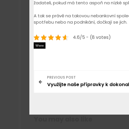
žadateli, pokud má tento aspoň na nízké spl
A tak se právě na takovou nebankovní společno
spotřebu nebo na podnikání, dočkají se jich.
4.6/5 - (8 votes)
Www
N
PREVIOUS POST
Využijte naše přípravky k dokon
a
v
i
You may also like
g