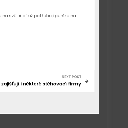
u na své. A ať už potřebují peníze na
NEXT POST
ajišťují i některé stěhovací firmy