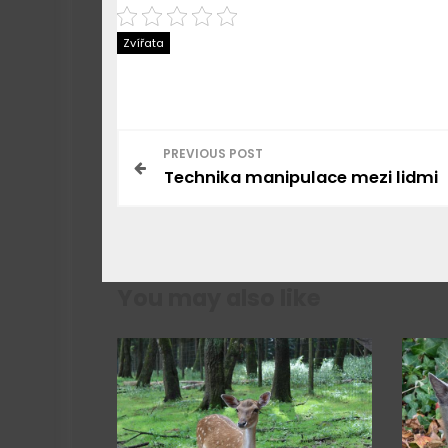
Zvířata
N
PREVIOUS POST
Technika manipulace mezi lidmi
a
v
i
You may also like
g
a
c