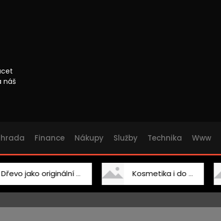
ácet
a náš
ahrada
Finance
Nákupy
Služby
Technika
Www
 jako originální doplněk
Kosmetika i do salonu