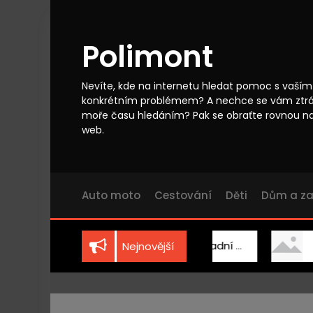
S
k
i
Polimont
p
t
o
Nevíte, kde na internetu hledat pomoc s vaším
c
konkrétním problémem? A nechce se vám ztr
o
moře času hledáním? Pak se obraťte rovnou n
n
web.
t
e
n
t
Auto moto
Cestování
Děti
Dům a z
Vhodně zvolená zahradní technika
Dřevo
Nejnovější