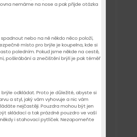
e zrovna nemáme na nose a pak přijde otázka
ou spadnout nebo na ně někdo něco položí,
pečné místo pro brýle je koupelna, kde si
 často poledním. Pokud jsme někde na cestě,
ání, poškrábání a znečištění brýlí je pak téměř
brýle odkládat. Proto je důležité, abyste si
arvu a styl, jaký vám vyhovuje a nic vám
dkládáte nejčastěji. Pouzdra mohou být jen
ýt skládací a tak prázdné pouzdro ve vaší
 někdy i stahovací pytlíček. Nezapomeňte