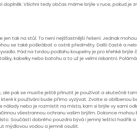
módní doplněk. Všichni tedy občas máme brýle v ruce, pokud j
le jen tak na stůl. To není nejšťastnější řešení. Jednak moh
u se také poškrábat o ostré předměty. Další časté a nebez
yvadlo. Pád na tvrdou podlahu koupelny je pro křehké brýle
do tašky, kabelky nebo batohu a to už je velmi riskantní. Polám
, ale pak se musíte ještě přinutit je používat a skutečně tam 
a které k používání bude přímo vyzývat. Zvolte si oblíbenou b
le nálady nebo je rozmístit na místa, kam si brýle vy sami o
í účinnou všestrannou ochranu vašim brýlím. Dokonce mohou b
to. Součástí dobrého pouzdra bývá i jemný leštící hadřík a
out mýdlovou vodou a jemně osušit.