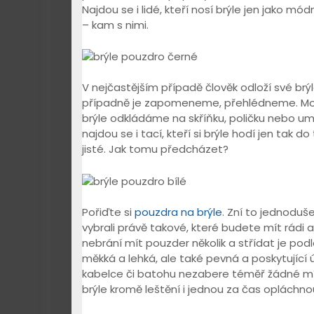
Najdou se i lidé, kteří nosí brýle jen jako 
– kam s nimi.
V nejčastějším případě člověk odloží své brý
případně je zapomeneme, přehlédneme. Moho
brýle odkládáme na skříňku, poličku nebo um
najdou se i tací, kteří si brýle hodí jen tak 
jisté. Jak tomu předcházet?
Pořiďte si
pouzdra na brýle
. Zní to jednoduše
vybrali právě takové, které budete mít rádi 
nebrání mít pouzder několik a střídat je pod
měkká a lehká, ale také pevná a poskytujíc
kabelce či batohu nezabere téměř žádné mís
brýle kromě leštění i jednou za čas opláchn