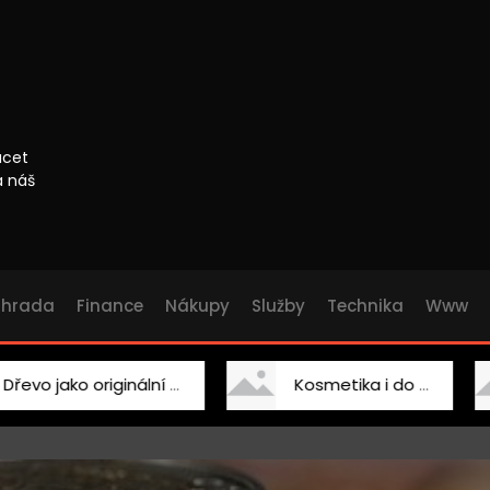
ácet
a náš
ahrada
Finance
Nákupy
Služby
Technika
Www
ako originální doplněk
Kosmetika i do salonu