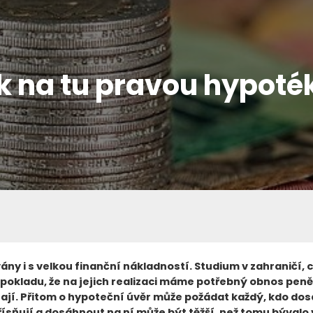
k na tu pravou hypoté
vány i s velkou finanční nákladností. Studium v zahraničí,
pokladu, že na jejich realizaci máme potřebný obnos pen
ají. Přitom o hypoteční úvěr může požádat každý, kdo dos
ísňují a dosáhnout na ní může být těžší, než tomu bývalo v