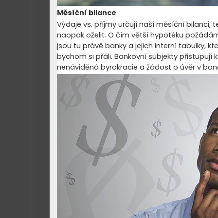
Měsíční bilance
Výdaje vs. příjmy určují naší měsíční bilanc
naopak oželit. O čím větší hypotéku požádám
jsou tu právě banky a jejich interní tabulky, 
bychom si přáli. Bankovní subjekty přistupují
nenáviděná byrokracie a žádost o úvěr v ba