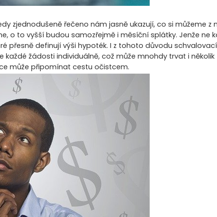
i, tedy zjednodušeně řečeno nám jasně ukazují, co si můžeme z
e, o to vyšší budou samozřejmě i měsíční splátky. Jenže ne 
které přesně definují výši hypoték. I z tohoto důvodu schvalov
 ke každé žádosti individuálně, což může mnohdy trvat i několi
nce může připomínat cestu očistcem.