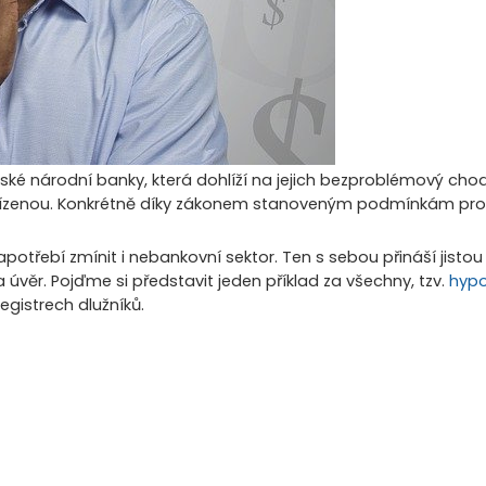
eské národní banky, která dohlíží na jejich bezproblémový ch
řízenou. Konkrétně díky zákonem stanoveným podmínkám pro 
potřebí zmínit i nebankovní sektor. Ten s sebou přináší jisto
 úvěr. Pojďme si představit jeden příklad za všechny, tzv.
hypo
egistrech dlužníků.