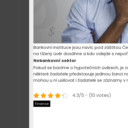
Bankovní instituce jsou navíc pod záštitou Č
na tížený úvěr dosáhne a kdo odejde s nepo
Nebankovní sektor
Pokud se bavíme o hypotečních úvěrech, je za
některé žadatele představuje jedinou šanci na
mohou u ní usilovat i žadatelé se záznamy v r
4.3/5 - (10 votes)
Finance