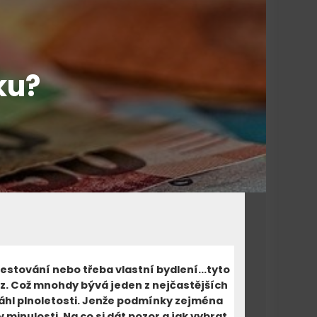
:
ku?
 cestování nebo třeba vlastní bydlení…tyto
ěz. Což mnohdy bývá jeden z nejčastějších
áhl plnoletosti. Jenže podmínky zejména
 minulosti. Na co si dát pozor a jak vybrat