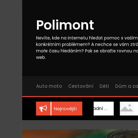
S
k
i
Polimont
p
t
o
Nevíte, kde na internetu hledat pomoc s vaším
c
konkrétním problémem? A nechce se vám ztr
o
moře času hledáním? Pak se obraťte rovnou n
n
web.
t
e
n
t
Auto moto
Cestování
Děti
Dům a z
Vhodně zvolená zahradní technika
Dřevo j
Nejnovější