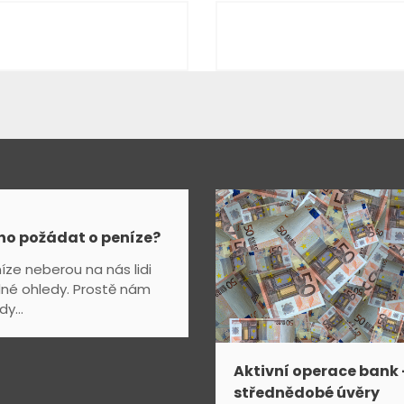
ho požádat o peníze?
íze neberou na nás lidi
né ohledy. Prostě nám
y...
Aktivní operace bank 
střednědobé úvěry