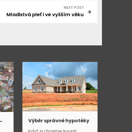
NEXT POST
Mladistvá pleť i ve vyšším věku
Výběr správné hypotéky
–
Když si chceme koupit