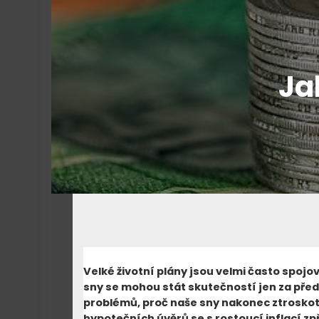
Ja
Velké životní plány jsou velmi často spojo
sny se mohou stát skutečností jen za před
problémů, proč naše sny nakonec ztroskot
hypotečních úvěrů se s rostoucí inflací zpř