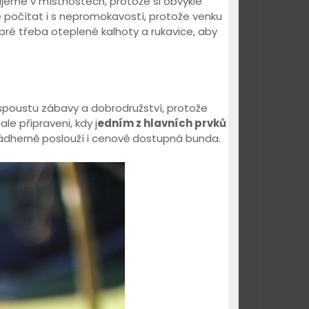
avujeme v místnostech, protože si obvykle
e počítat i s nepromokavostí, protože venku
ré třeba oteplené kalhoty a rukavice, aby
poustu zábavy a dobrodružství, protože
le připraveni, kdy j
edním z hlavních prvků
 nádherně poslouží i cenově dostupná bunda.