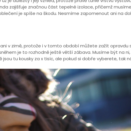
už je důležitý i její vzhled, protože právě tuhle vrstvu vyst
unda zajišťuje značnou část tepelné izolace, přičemž musím
oblečení je spíše na škodu. Nesmíme zapomenout ani na dob
i v zimě, protože i v tomto období můžete zažít opravdu s
sněhem je to rozhodně ještě větší zábava. Musíme být na ni, a
 jsou tu kousky za x tisíc, ale pokud si dobře vyberete, tak