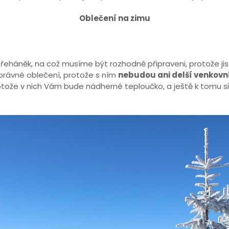
Oblečení na zimu
přeháněk, na což musíme být rozhodně připraveni, protože j
právné oblečení, protože s ním
nebudou ani delší venkovn
tože v nich Vám bude nádherné teploučko, a ještě k tomu si 