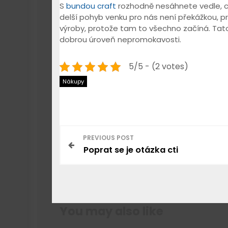
S
bundou craft
rozhodně nesáhnete vedle, c
delší pohyb venku pro nás není překážkou, 
výroby, protože tam to všechno začíná. Tato 
dobrou úroveň nepromokavosti.
5/5 - (2 votes)
Nákupy
N
PREVIOUS POST
Poprat se je otázka cti
a
v
i
You may also like
g