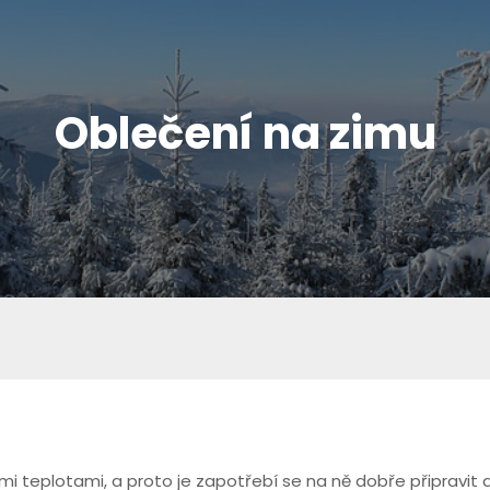
Oblečení na zimu
i teplotami, a proto je zapotřebí se na ně dobře připravit a k