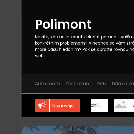
S
k
i
Polimont
p
t
o
Nevíte, kde na internetu hledat pomoc s vaším
c
konkrétním problémem? A nechce se vám ztr
o
moře času hledáním? Pak se obraťte rovnou n
n
web.
t
e
n
t
Auto moto
Cestování
Děti
Dům a z
Vhodně zvolená zahradní technika
Dřevo jako origi
Nejnovější