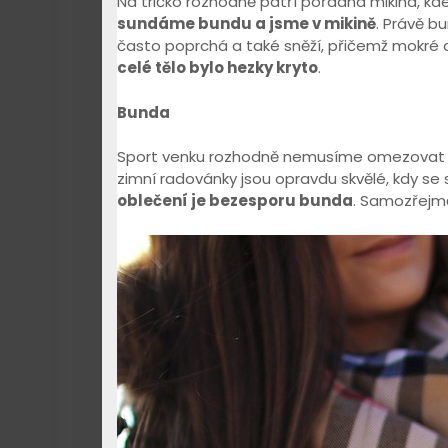
Na tričko rozhodně patří pořádná mikina, kde 
sundáme bundu a jsme v mikině
. Právě b
často poprchá a také sněží, přičemž mokré 
celé tělo bylo hezky kryto
.
Bunda
Sport venku rozhodně nemusíme omezovat an
zimní radovánky jsou opravdu skvělé, kdy se 
oblečení je bezesporu bunda
. Samozřejmě