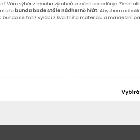
ož Vám výběr z mnoha výrobců značně usnadňuje. Zimní akti
protože
bunda bude stále nádherně hřát.
Abychom odhalili 
bunda se totiž vyrábí z kvalitního materiálu a má ideální par
Vybírá