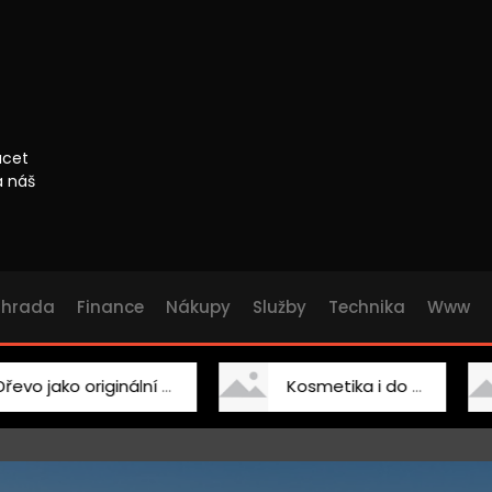
ácet
a náš
ahrada
Finance
Nákupy
Služby
Technika
Www
nální doplněk
Kosmetika i do salonu
Chcete 