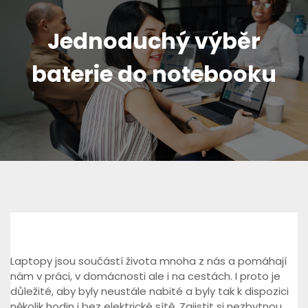
Jednoduchý výběr
baterie do notebooku
Laptopy jsou součástí života mnoha z nás a pomáhají
nám v práci, v domácnosti ale i na cestách. I proto je
důležité, aby byly neustále nabité a byly tak k dispozici
několik hodin i bez elektrické sítě. Zajistit si nezbytnou