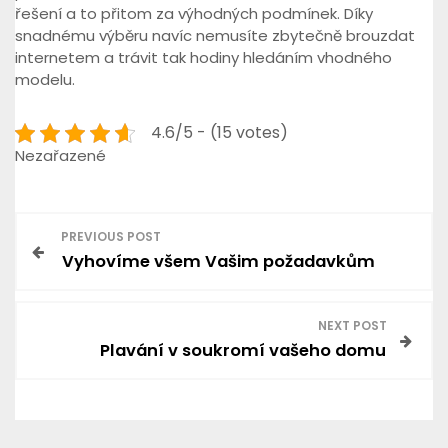
řešení a to přitom za výhodných podmínek. Díky
snadnému výběru navíc nemusíte zbytečně brouzdat
internetem a trávit tak hodiny hledáním vhodného
modelu.
4.6/5 - (15 votes)
Nezařazené
N
PREVIOUS POST
Vyhovíme všem Vašim požadavkům
a
v
NEXT POST
Plavání v soukromí vašeho domu
i
g