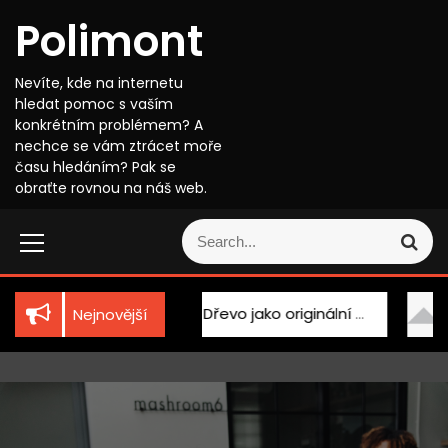
S
Polimont
k
i
p
Nevíte, kde na internetu
t
hledat pomoc s vaším
o
konkrétním problémem? A
c
nechce se vám ztrácet moře
o
času hledáním? Pak se
n
obraťte rovnou na náš web.
t
S
e
S
e
n
e
a
t
a
r
r
c
í technika
Dřevo jako originální doplněk
Ko
Nejnovější
c
h
h
f
o
r
: