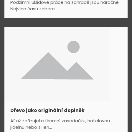
p
Podzimní úklidové práce na zahradě jsou náročné.
Nejvíce času zabere...
ě
v
e
k
Dřevo jako originální doplněk
Ať už zařizujete firemní zasedačku, hotelovou
jídelnu nebo si jen...