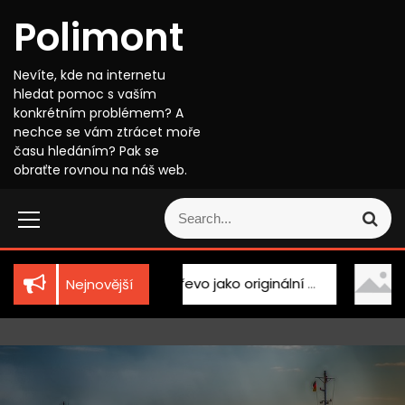
S
Polimont
k
i
p
Nevíte, kde na internetu
t
hledat pomoc s vaším
o
konkrétním problémem? A
c
nechce se vám ztrácet moře
o
času hledáním? Pak se
n
obraťte rovnou na náš web.
t
S
e
S
e
n
e
a
t
a
r
r
c
nika
Dřevo jako originální doplněk
Kosmetika
Nejnovější
c
h
h
f
o
r
: