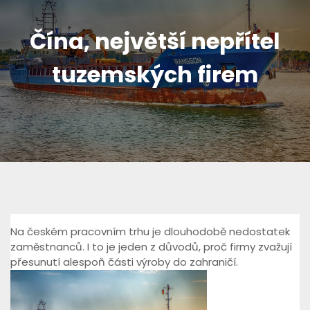
Čína, největší nepřítel
tuzemských firem
Na českém pracovním trhu je dlouhodobě nedostatek
zaměstnanců. I to je jeden z důvodů, proč firmy zvažují
přesunutí alespoň části výroby do zahraničí.