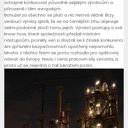
schopné konkurovat původně asijským výrobcům a
přirozeně i těm evropským.
Bohužel za všechno se platí a nic netrvá věčně. Brzy
vedoucí výroby zjistili, že se na tamějším trhu objevuje
velmi podobné zboží tomu jejich. Výrobní postupy a své
know-how, které společnosti předali místním
nástupcům, pronikly ven a dostali se k čínské konkurenci.
Ani zpřísnění bezpečnostních opatřený nepomohlo.
Mnoho z těchto firem se proto rozhodlo pro opětovný
návrat do Evropy. Navíc i cena pracovní síly vzrostla, a
proto už se nejedná o tak lukrativní pozici.