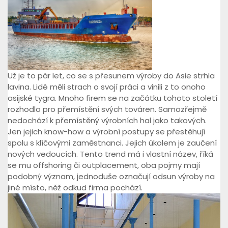
Už je to pár let, co se s přesunem výroby do Asie strhla
lavina. Lidé měli strach o svojí práci a vinili z to onoho
asijské tygra. Mnoho firem se na začátku tohoto století
rozhodlo pro přemístění svých továren. Samozřejmě
nedochází k přemístěný výrobních hal jako takových.
Jen jejich know-how a výrobní postupy se přestěhují
spolu s klíčovými zaměstnanci. Jejich úkolem je zaučení
nových vedoucích. Tento trend má i vlastní název, říká
se mu offshoring či outplacement, oba pojmy mají
podobný význam, jednoduše označují odsun výroby na
jiné místo, něž odkud firma pochází.