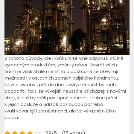
Z tohoto důvody, ale i kvůli určité vlně odporu k v Číně
vyrobeným produktům, změnily názor. Navrátivších
firem je však stále menšina a postupně se otevírají
možnosti i v ostatních zemích asijského kontinentu.
Návrat výroby zpět do domovských končit by mohl
podpořit i fakt, že vývojáři neustále přicházejí s novými
stroji, které by měli postupně nahradit lidskou práci.
K jejich obsluze a údržbě pak budou potřeba
kvalifikovanější zaměstnanci, ale ve výrazně nižším
počtu.
3.9/5 - (15 votes)