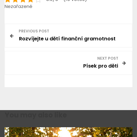
Nezařazené
N
PREVIOUS POST
Rozvíjejte u dětí finanční gramotnost
a
v
NEXT POST
Písek pro děti
i
g
a
c
You may also like
e