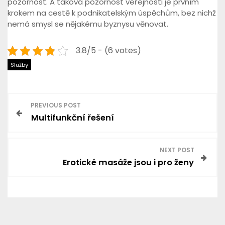
pozornost. A taková pozornost veřejnosti je prvním
krokem na cestě k podnikatelským úspěchům, bez nichž
nemá smysl se nějakému byznysu věnovat.
3.8/5 - (6 votes)
Služby
N
PREVIOUS POST
Multifunkční řešení
a
v
NEXT POST
Erotické masáže jsou i pro ženy
i
g
a