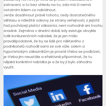
zatracení, a to bez ohledu na to, zda má či nemá
ostatním lidem co nabídnout.
Jenže dosáhnout právě tohoto, tedy dostatečného
věhlasu a náležité odezvy ze strany veřejnosti, z jejíchž
řad pocházejí platící zákazníci, není rozhodně ani trochu
snadné. Zejména v dnešní době, kdy existuje obvykle
tolik konkurenčních nabídek, že je jen málo
pravděpodobné, že by se lidé pro některého z
podnikatelů rozhodli sami ze své vůle. Lidem a
hypotetickým zákazníkům je prostě třeba se podbízet,
je třeba jim neustále a efektivně připomínat, že tu
nějaká konkrétní nabídka je a že by jí bylo záhodno
využít.