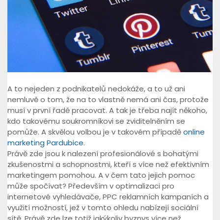
A to nejeden z podnikatelů nedokáže, a to už ani
nemluvě o tom, že na to vlastně nemá ani čas, protože
musí v první řadě pracovat. A tak je třeba najít někoho,
kdo takovému soukromníkovi se zviditelněním se
pomůže. A skvělou volbou je v takovém případě
online
marketing Pardubice
.
Právě zde jsou k nalezení profesionálové s bohatými
zkušenostmi a schopnostmi, kteří s více než efektivním
marketingem pomohou. A v čem tato jejich pomoc
může spočívat? Především v optimalizaci pro
internetové vyhledávače, PPC reklamních kampaních a
využití možností, jež v tomto ohledu nabízejí sociální
sítě. Právě zde lze totiž jakýkoliv byznys více než