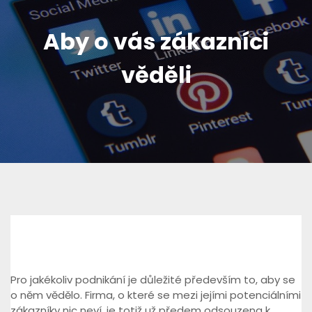
Aby o vás zákazníci
věděli
Pro jakékoliv podnikání je důležité především to, aby se
o něm vědělo. Firma, o které se mezi jejími potenciálními
zákazníky nic neví, je totiž už předem odsouzena k