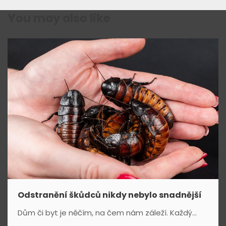
c
You may also like
e
p
r
o
p
ř
í
s
Odstranění škůdců nikdy nebylo snadnější
Dům či byt je něčím, na čem nám záleží. Každý...
p