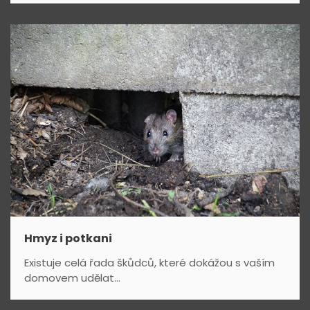
ě
v
e
k
Hmyz i potkani
Existuje celá řada škůdců, které dokážou s vaším
domovem udělat...