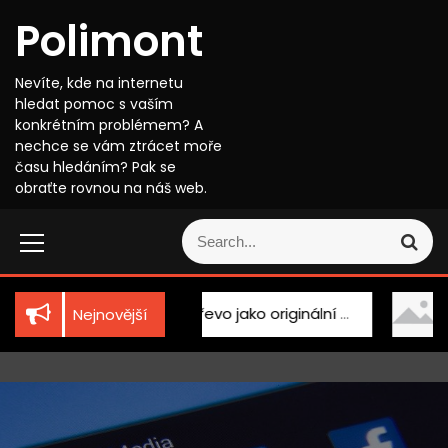
S
Polimont
k
i
p
Nevíte, kde na internetu
t
hledat pomoc s vaším
o
konkrétním problémem? A
c
nechce se vám ztrácet moře
o
času hledáním? Pak se
n
obraťte rovnou na náš web.
t
S
e
S
e
n
e
a
t
a
r
r
c
nika
Dřevo jako originální doplněk
Kosmetika
Nejnovější
c
h
h
f
o
r
: